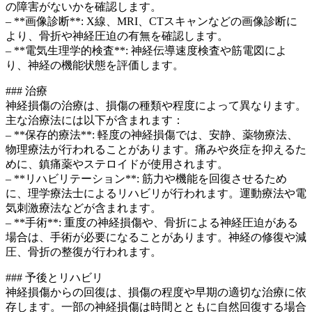
の障害がないかを確認します。
– **画像診断**: X線、MRI、CTスキャンなどの画像診断に
より、骨折や神経圧迫の有無を確認します。
– **電気生理学的検査**: 神経伝導速度検査や筋電図によ
り、神経の機能状態を評価します。
### 治療
神経損傷の治療は、損傷の種類や程度によって異なります。
主な治療法には以下が含まれます：
– **保存的療法**: 軽度の神経損傷では、安静、薬物療法、
物理療法が行われることがあります。痛みや炎症を抑えるた
めに、鎮痛薬やステロイドが使用されます。
– **リハビリテーション**: 筋力や機能を回復させるため
に、理学療法士によるリハビリが行われます。運動療法や電
気刺激療法などが含まれます。
– **手術**: 重度の神経損傷や、骨折による神経圧迫がある
場合は、手術が必要になることがあります。神経の修復や減
圧、骨折の整復が行われます。
### 予後とリハビリ
神経損傷からの回復は、損傷の程度や早期の適切な治療に依
存します。一部の神経損傷は時間とともに自然回復する場合