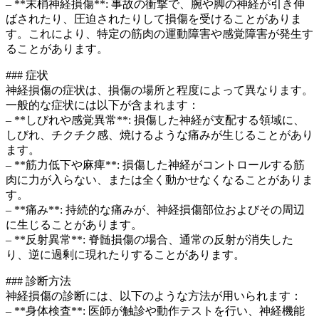
– **末梢神経損傷**: 事故の衝撃で、腕や脚の神経が引き伸
ばされたり、圧迫されたりして損傷を受けることがありま
す。これにより、特定の筋肉の運動障害や感覚障害が発生す
ることがあります。
### 症状
神経損傷の症状は、損傷の場所と程度によって異なります。
一般的な症状には以下が含まれます：
– **しびれや感覚異常**: 損傷した神経が支配する領域に、
しびれ、チクチク感、焼けるような痛みが生じることがあり
ます。
– **筋力低下や麻痺**: 損傷した神経がコントロールする筋
肉に力が入らない、または全く動かせなくなることがありま
す。
– **痛み**: 持続的な痛みが、神経損傷部位およびその周辺
に生じることがあります。
– **反射異常**: 脊髄損傷の場合、通常の反射が消失した
り、逆に過剰に現れたりすることがあります。
### 診断方法
神経損傷の診断には、以下のような方法が用いられます：
– **身体検査**: 医師が触診や動作テストを行い、神経機能