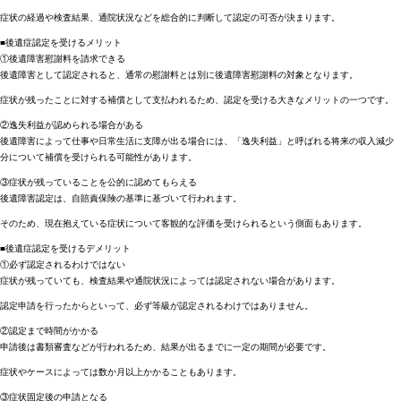
症状の経過や検査結果、通院状況などを総合的に判断して認定の可否が決まります。
■後遺症認定を受けるメリット
①後遺障害慰謝料を請求できる
後遺障害として認定されると、通常の慰謝料とは別に後遺障害慰謝料の対象となります。
症状が残ったことに対する補償として支払われるため、認定を受ける大きなメリットの一つです。
②逸失利益が認められる場合がある
後遺障害によって仕事や日常生活に支障が出る場合には、「逸失利益」と呼ばれる将来の収入減少
分について補償を受けられる可能性があります。
③症状が残っていることを公的に認めてもらえる
後遺障害認定は、自賠責保険の基準に基づいて行われます。
そのため、現在抱えている症状について客観的な評価を受けられるという側面もあります。
■後遺症認定を受けるデメリット
①必ず認定されるわけではない
症状が残っていても、検査結果や通院状況によっては認定されない場合があります。
認定申請を行ったからといって、必ず等級が認定されるわけではありません。
②認定まで時間がかかる
申請後は書類審査などが行われるため、結果が出るまでに一定の期間が必要です。
症状やケースによっては数か月以上かかることもあります。
③症状固定後の申請となる