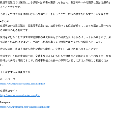
後遺障害認定では医師による診断や診断書が重要になるため、整形外科への定期的な受診は継続す
ることが大切です。
そのうえで接骨院を併用しながら身体のケアを行うことで、症状の改善を目指すことができます。
■まとめ
交通事故の後遺症認定（後遺障害認定）は、治療を続けても症状が残ってしまった場合に受けられ
る可能性のある制度です。
認定を受けることで後遺障害慰謝料や逸失利益などの補償を受けられるメリットがありますが、必
ず認定されるわけではなく、申請から結果が出るまで時間がかかるという側面もあります。
大切なのは、事故直後から適切な通院を継続し、症状をしっかり医師へ伝えることです。
土浦すずらん鍼灸接骨院では、交通事故によるむち打ちや腰痛などの施術を行っております。整形
外科との併用も可能ですので、交通事故後のお身体の不調でお困りの方はお気軽にご相談くださ
い。
【土浦すずらん鍼灸接骨院】
ホームページ
https://www.suzuran-sekkotsu.com/hajimete
交通事故サイト
https://www.suzuran-sekkotsu.com/jiko
Instagram
https://www.instagram.com/suzuransekkotu0321/