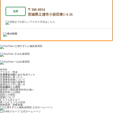
〒300-0834
住所
茨城県土浦市小岩田東1-4-26
HOME
アクセス・料金
交通事故治療におけるポイント
交通事故に遭ったら
交通事故保険について
交通事故治療の重要性
接骨院の上手な通い方
医療機関との併院
接骨院と病院(整形外科)の違い
整形外科との併院
病院との併院
症状について
むちうち症とは？
様々なむちうちの症状
頸椎捻挫、頸椎損傷