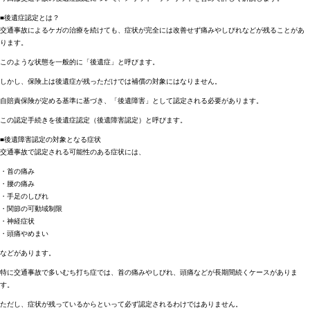
■後遺症認定とは？
交通事故によるケガの治療を続けても、症状が完全には改善せず痛みやしびれなどが残ることがあ
ります。
このような状態を一般的に「後遺症」と呼びます。
しかし、保険上は後遺症が残っただけでは補償の対象にはなりません。
自賠責保険が定める基準に基づき、「後遺障害」として認定される必要があります。
この認定手続きを後遺症認定（後遺障害認定）と呼びます。
■後遺障害認定の対象となる症状
交通事故で認定される可能性のある症状には、
・首の痛み
・腰の痛み
・手足のしびれ
・関節の可動域制限
・神経症状
・頭痛やめまい
などがあります。
特に交通事故で多いむち打ち症では、首の痛みやしびれ、頭痛などが長期間続くケースがありま
す。
ただし、症状が残っているからといって必ず認定されるわけではありません。