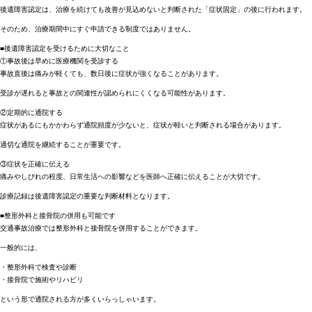
後遺障害認定は、治療を続けても改善が見込めないと判断された「症状固定」の後に行われます。
そのため、治療期間中にすぐ申請できる制度ではありません。
■後遺障害認定を受けるために大切なこと
①事故後は早めに医療機関を受診する
事故直後は痛みが軽くても、数日後に症状が強くなることがあります。
受診が遅れると事故との関連性が認められにくくなる可能性があります。
②定期的に通院する
症状があるにもかかわらず通院頻度が少ないと、症状が軽いと判断される場合があります。
適切な通院を継続することが重要です。
③症状を正確に伝える
痛みやしびれの程度、日常生活への影響などを医師へ正確に伝えることが大切です。
診療記録は後遺障害認定の重要な判断材料となります。
■整形外科と接骨院の併用も可能です
交通事故治療では整形外科と接骨院を併用することができます。
一般的には、
・整形外科で検査や診断
・接骨院で施術やリハビリ
という形で通院される方が多くいらっしゃいます。