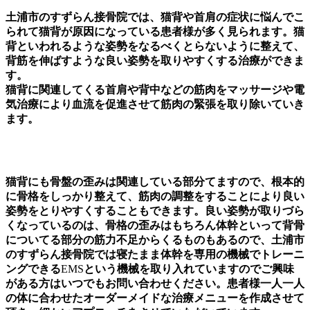
土浦市のすずらん接骨院では、猫背や首肩の症状に悩んでこ
られて猫背が原因になっている患者様が多く見られます。猫
背といわれるような姿勢をなるべくとらないように整えて、
背筋を伸ばすような良い姿勢を取りやすくする治療ができま
す。
猫背に関連してくる首肩や背中などの筋肉をマッサージや電
気治療により血流を促進させて筋肉の緊張を取り除いていき
ます。
猫背にも骨盤の歪みは関連している部分てますので、根本的
に骨格をしっかり整えて、筋肉の調整をすることにより良い
姿勢をとりやすくすることもできます。良い姿勢が取りづら
くなっているのは、骨格の歪みはもちろん体幹といって背骨
についてる部分の筋力不足からくるものもあるので、土浦市
のすずらん接骨院では寝たまま体幹を専用の機械でトレーニ
ングできる
EMS
という機械を取り入れていますのでご興味
がある方はいつでもお問い合わせください。患者様一人一人
の体に合わせたオーダーメイドな治療メニューを作成させて