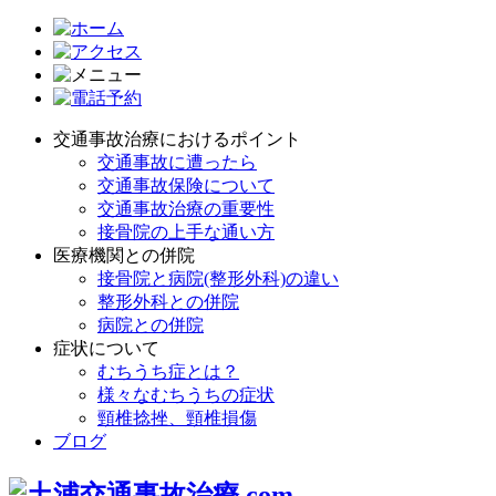
交通事故治療におけるポイント
交通事故に遭ったら
交通事故保険について
交通事故治療の重要性
接骨院の上手な通い方
医療機関との併院
接骨院と病院(整形外科)の違い
整形外科との併院
病院との併院
症状について
むちうち症とは？
様々なむちうちの症状
頸椎捻挫、頸椎損傷
ブログ