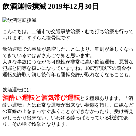
飲酒運転撲滅
2019年12月30日
こんにちは。土浦市で交通事故治療・むち打ち治療を行って
おります、すずらん接骨院です。
飲酒運転での事故が急増したことにより、罰則が厳しくなっ
てきているのは皆さんご存知と思います。
大きな事故につながる可能性が非常に高い飲酒運転、悪質な
犯罪と同等な扱いになっていますね。
100
万円以下の罰金や
運転免許取り消し後何年も運転免許が取れなくなることも。
飲酒運転には
酒酔い運転と酒気帯び運転
と２種類あります。「酒
酔い運転」とは正常な運転が出来ない状態を指し、白線など
の直線の上をまっすぐ歩くことができなかったり、受け答え
がしっかり出来ない、いわゆる酔っぱらっている状態であ
り、その場で検挙となります。