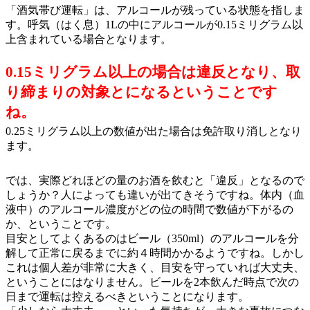
「酒気帯び運転」は、アルコールが残っている状態を指しま
す。呼気（はく息）
1L
の中にアルコールが
0.15
ミリグラム以
上含まれている場合となります。
0.15
ミリグラム以上の場合は違反となり、取
り締まりの対象とになるということです
ね。
0.25
ミリグラム以上の数値が出た場合は免許取り消しとなり
ます。
では、実際どれほどの量のお酒を飲むと「違反」となるので
しょうか？人によっても違いが出てきそうですね。体内（血
液中）のアルコール濃度がどの位の時間で数値が下がるの
か、ということです。
目安としてよくあるのはビール（
350ml
）のアルコールを分
解して正常に戻るまでに約４時間かかるようですね。しかし
これは個人差が非常に大きく、目安を守っていれば大丈夫、
ということにはなりません。ビールを
2
本飲んだ時点で次の
日まで運転は控えるべきということになります。